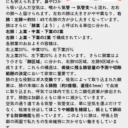
にも例えられます。鼻や口か
ら吸い込んだ空気は、喉から
気管 → 気管支
へと流れ、左右
の肺へと届けられます。左右の肺は大きさがやや異なり、
右
肺：左肺＝約55：45
で右肺の方が少し大きくなっています。
肺はさらに「
肺葉（よう）
」と呼ばれる単位に分かれ、
右肺：上葉・中葉・下葉の3葉
左肺：上葉・下葉の2葉
で構成されています。
各肺葉のおおよその容積は、
右上葉20％、中葉10％、右下葉25％
左上葉25％、左下葉20％ とされています。 さらに肺葉はよ
り小さな「
肺区域
」に分かれ、右肺10区域、左肺9区域から
成ります。これらの構造は、
術後に残る肺容量の予測
や
切除
範囲の決定
において非常に重要です。
肺の主な役割は
ガス交換
です。吸気によって取り込まれた酸
素は、肺の末端にある
肺胞（約3億個、直径0.1mm）
で血液
に取り込まれ、呼気では体内で生じた二酸化炭素が排出され
ます。肺胞は加齢とともに徐々に減少していきます。
空気の通り道である気管・気管支は、単に空気を運ぶだけで
なく、粘液を分泌して
ほこりや細菌を捕捉し、痰として排出
する防御機能
も担っています。 このように肺は、呼吸と防
御の両面で私たちの生命維持に欠かせない働きをしていま
す。