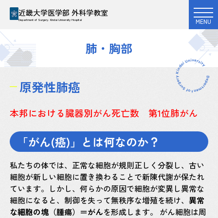
近畿大学医学部 外科学教室
MENU
Department of Surgery. Kindai University Hospital
肺・胸部
原発性肺癌
本邦における臓器別がん死亡数 第1位肺がん
「がん(癌)」とは何なのか？
私たちの体では、正常な細胞が規則正しく分裂し、古い
細胞が新しい細胞に置き換わることで新陳代謝が保たれ
ています。しかし、何らかの原因で細胞が変異し異常な
細胞になると、制御を失って無秩序な増殖を続け、
異常
な細胞の塊（腫瘍）＝がん
を形成します。 がん細胞は周