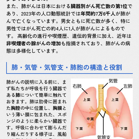
また、肺がんは日本における
臓器別がん死亡数の第1位
で
あり、2023年の人口動態統計では
年間約7万6千人
が肺が
んで亡くなっています。男女ともに死亡数が多く、特に
男性ではがん死亡の約4人に1人が肺がんによるもので
す。 高齢化の進行や喫煙歴、遺伝的背景に加え、近年は
非喫煙者の腺がんの増加
も指摘されており、肺がんの病
態は多様化しています。
肺・気管・気管支・肺胞の構造と役割
肺がんの説明に入る前に、ま
ず私たちが呼吸を行う臓器で
ある
肺
について簡単に触れて
おきます。肺は肋骨に囲まれ
た
胸腔
の中に位置し、
胸膜
と
いう薄い膜に包まれた、スポ
ンジのように柔らかい臓器で
す。呼吸に合わせて膨らんだ
り縮んだりする様子は、風船