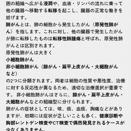
囲の組織へ広がる
浸潤
や、血液・リンパの流れに乗って
他の臓器へ移動する
転移
を起こし、臓器の正常な働きを
妨げます。
肺がん
とは、肺の細胞から発生したがん（
原発性肺が
ん
）を指します。これに対し、他の臓器で発生したがん
が肺に転移したものは
転移性肺腫瘍
と呼ばれ、原発性肺
がんとは区別されます。
原発性肺がんは大きく
小細胞肺がん
非小細胞肺がん（腺がん・扁平上皮がん・大細胞がん
など
）
の2つに分類されます。両者は細胞の性質や悪性度、治療
に対する反応性が異なるため、適切な治療選択が重要で
す。 非小細胞肺がんはさらに、
腺がん・扁平上皮がん・
大細胞がん
などの組織型に分けられます。
肺がんの症状としては、咳、痰、血痰、胸痛などがあり
ますが、初期には症状が乏しいことも多く、
健康診断や
胸部レントゲン検査やCT検査で偶然発見されるケースが
少なくありません。