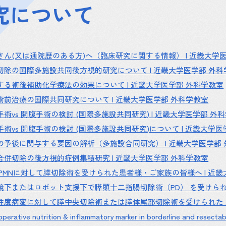
究について
ん(又は通院歴のある方)へ（臨床研究に関する情報） | 近畿大学
除の国際多施設共同後方視的研究について | 近畿大学医学部 外科
る術後補助化学療法の効果について | 近畿大学医学部 外科学教室
前治療の国際共同研究について | 近畿大学医学部 外科学教室
vs 開腹手術の検討 (国際多施設共同研究) | 近畿大学医学部 外
vs 開腹手術の検討 (国際多施設共同研究)について | 近畿大学医
予後に関与する要因の解析（多施設合同研究） | 近畿大学医学部 
併切除の後方視的症例集積研究 | 近畿大学医学部 外科学教室
PMNに対して膵切除術を受けられた患者様・ご家族の皆様へ | 近畿
下またはロボット支援下で膵頭十二指腸切除術（PD） を受けられた
度病変に対して膵中央切除術または膵体尾部切除術を受けられた 患
operative nutrition & inflammatory marker in borderline and resect