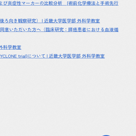
前の栄養および炎症性マーカーの比較分析 [術前化学療法と手術先行
ろ向き観察研究） | 近畿大学医学部 外科学教室
に文書同意いただいた方へ（臨床研究：膵癌患者における血液循
外科学教室
E trial)について | 近畿大学医学部 外科学教室