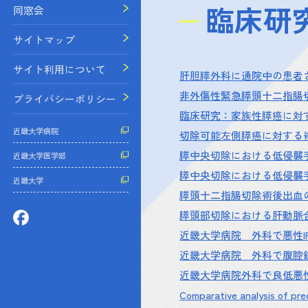
臨床研
同窓会
サイトマップ
サイト利用について
肝胆膵外科に通院中の患者さ
非外傷性緊急膵頭十二指腸切
プライバシーポリシー
臨床研究：家族性膵癌に対す
近畿大学病院
切除可能左側膵癌に対する術
膵中央切除における低侵襲手術
近畿大学医学部
膵中央切除における低侵襲手術
近畿大学
膵頭十二指腸切除術後出血の
膵頭部切除における肝動脈合
近畿大学病院 外科で悪性I
近畿大学病院 外科で腹腔鏡
近畿大学病院外科で良低悪性
Comparative analysis of pre