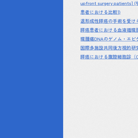
upfront surgery
患者における比較])
退形成性膵癌の手術を受けら
膵癌患者における血液循環腫
環腫瘍DNAのゲノム・エピゲノ
国際多施設共同後方視的研究
膵癌における腹腔細胞診（CY