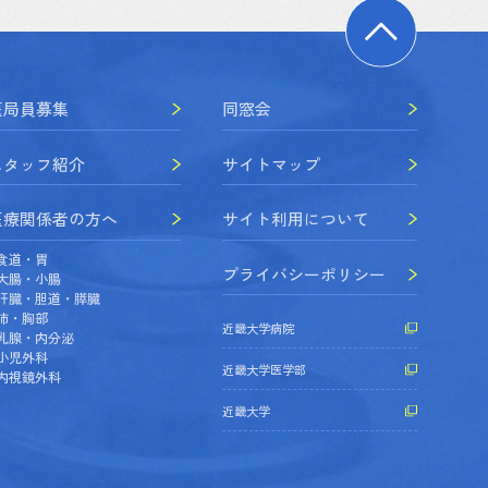
医局員募集
同窓会
スタッフ紹介
サイトマップ
医療関係者の方へ
サイト利用について
食道・胃
プライバシーポリシー
大腸・小腸
肝臓・胆道・膵臓
肺・胸部
近畿大学病院
乳腺・内分泌
小児外科
近畿大学医学部
内視鏡外科
近畿大学