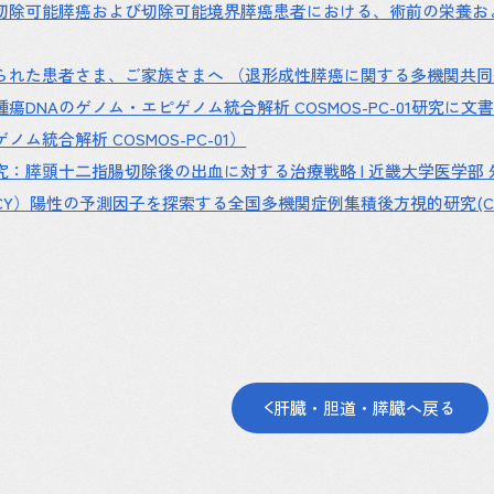
 patients] (切除可能膵癌および切除可能境界膵癌患者における、術
れた患者さま、ご家族さまへ （退形成性膵癌に関する多機関共同後
瘍DNAのゲノム・エピゲノム統合解析 COSMOS-PC-01研究
ム統合解析 COSMOS-PC-01）
：膵頭十二指腸切除後の出血に対する治療戦略 | 近畿大学医学部 
）陽性の予測因子を探索する全国多機関症例集積後方視的研究(CYCLON
肝臓・胆道・膵臓へ戻る