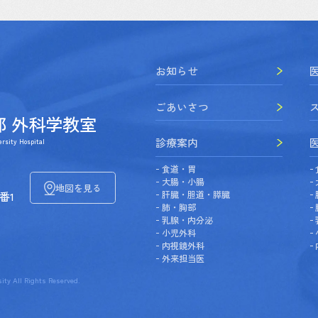
お知らせ
ごあいさつ
部 外科学教室
診療案内
rsity Hospital
食道・胃
大腸・小腸
地図を見る
肝臓・胆道・膵臓
番1
肺・胸部
乳腺・内分泌
小児外科
内視鏡外科
外来担当医
ity All Rights Reserved.