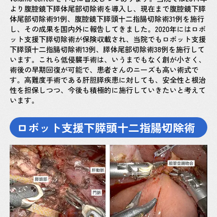
より腹腔鏡下膵体尾部切除術を導入し、現在まで腹腔鏡下膵
体尾部切除術91例、腹腔鏡下膵頭十二指腸切除術31例を施行
し、その成果を国内外に報告してきました。2020年にはロボ
ット支援下膵切除術が保険収載され、当院でもロボット支援
下膵頭十二指腸切除術13例、膵体尾部切除術38例を施行して
います。これら低侵襲手術は、いうまでもなく創が小さく、
術後の早期回復が可能で、患者さんのニーズも高い術式で
す。高難度手術である肝胆膵疾患に対しても、安全性と根治
性を担保しつつ、今後も積極的に施行していきたいと考えて
います。
ロボット支援下膵頭十二指腸切除術