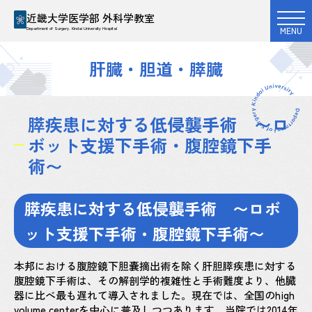
近畿大学医学部 外科学教室
MENU
Department of Surgery. Kindai University Hospital
肝臓・胆道・膵臓
膵疾患に対する低侵襲手術 〜ロ
ボット支援下手術・腹腔鏡下手
術〜
膵疾患に対する低侵襲手術 〜ロボ
ット支援下手術・腹腔鏡下手術〜
本邦における腹腔鏡下胆嚢摘出術を除く肝胆膵疾患に対する
腹腔鏡下手術は、その解剖学的複雑性と手術難度より、他臓
器に比べ最も遅れて導入されました。現在では、全国のhigh
volume centerを中心に普及しつつあります。当院では2014年