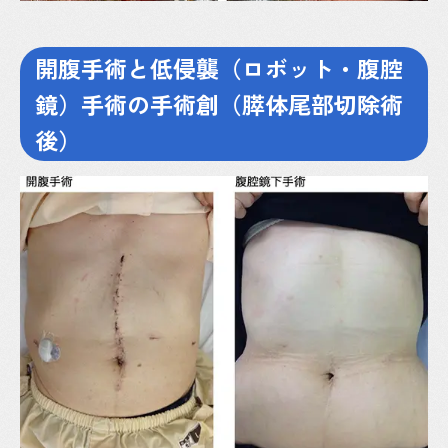
開腹手術と低侵襲（ロボット・腹腔
鏡）手術の手術創（膵体尾部切除術
後）