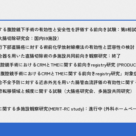
腹腔鏡下手術の有効性と安全性を評価する前向き試験：第II相試験 (ULT
大腸切除研究会：国内59施設）
行下部直腸癌に対する術前化学放射線療法の有効性と認容性の検討：
合器を用いた直腸切除術の多施設共同前向き観察研究：終了
対する腹腔鏡手術におけるCRMとTMEに関する前向きregistry研究 (PROD
腸癌に対する腹腔鏡手術におけるCRMとTMEに関する前向きregistry
全予防に対する近赤外光を用いた腸管血流評価の有効性に関するランダム化
節転移領域と頻度に関する試験（大腸癌研究会、多施設共同研究）：
する多施設観察研究(MERIT-RC study)：進行中 (外科ホーム