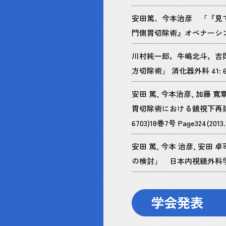
安田篤、今本治彦 「『見てサ
門側胃切除術』オペナーシング 33(7
川村純一郎，牛嶋北斗，吉
方切除術」 消化器外科 41: 650
安田 篤, 今本治彦, 加藤 寛章
胃切除術における鏡視下再建
6703)18巻7号 Page324(2013.
安田 篤, 今本 治彦, 安田
の検討」 日本内視鏡外科学会雑誌(13
学会発表