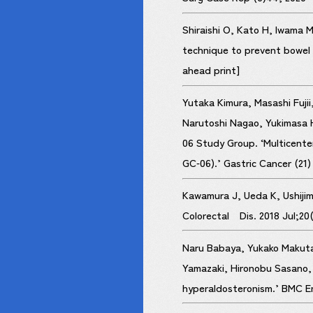
Shiraishi O, Kato H, Iwama M
technique to prevent bowel
ahead print]
Yutaka Kimura, Masashi Fuji
Narutoshi Nagao, Yukimasa 
06 Study Group. ‘Multicente
GC‑06).’ Gastric Cancer (21
Kawamura J, Ueda K, Ushijim
Colorectal Dis. 2018 Jul;20(
Naru Babaya, Yukako Makutan
Yamazaki, Hironobu Sasano, 
hyperaldosteronism.’ BMC En