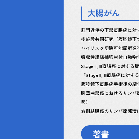
大腸がん
肛門近傍の下部直腸癌に対する
多施設共同研究（腹腔鏡下
ハイリスク切除可能局所進
吸収性組織補強材付自動吻
Stage II, III直腸癌に
「Stage II, III直
腹腔鏡下直腸癌手術後の縫合不
脾弯曲部癌におけるリンパ
照）
右側結腸癌のリンパ節郭清に関
著書