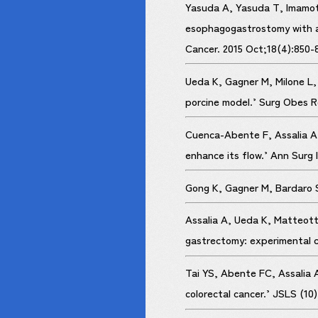
Yasuda A, Yasuda T, Imamoto
esophagogastrostomy with a r
Cancer. 2015 Oct;18(4):850-
Ueda K, Gagner M, Milone L,
porcine model.’ Surg Obes R
Cuenca-Abente F, Assalia A,
enhance its flow.’ Ann Surg 
Gong K, Gagner M, Bardaro S
Assalia A, Ueda K, Matteott
gastrectomy: experimental c
Tai YS, Abente FC, Assalia A
colorectal cancer.’ JSLS (10