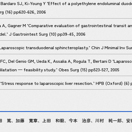
 Bardaro SJ, Ki-Young Y ‘Effect of a polyethylene endoluminal duode
urg (16) pp620-626, 2006
a A, Gagner M ‘Comparative evaluation of gastrointestinal transit
del.’ J Gastrointest Surg (10) pp39-45, 2006
aparoscopic transduodenal sphincteroplasty.’ Chin J Minimal Inv Sur
C, Del Genio GM, Ueda K, Assalia A, Rogula T, Bertani D ‘Laparoscop
latation — feasibility study.’ Obes Surg (15) pp523-527, 2005
‘Stress response to laparoscopic liver resection.’ HPB (Oxford) (6)
田 篤、加藤 寛章、上田 和毅、今本 治彦、川村 純一郎、安田