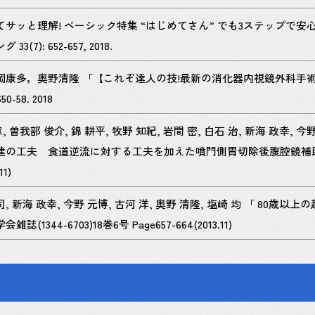
ッと理解! ベーシック特集 “はじめてさん” でも3ステップで安心! 消
): 652-657, 2018.
岡康多，奥野清隆 「【これぞ達人の技!最新の消化器内視鏡外科手
-58. 2018
, 曽我部 俊介, 錦 耕平, 牧野 知紀, 岩間 密, 白石 治, 新海 政幸, 
の工夫 食道逆流に対する工夫を加えた噴門側胃切除後腹腔鏡補助下
11)
 卓司, 新海 政幸, 今野 元博, 古河 洋, 奥野 清隆, 塩崎 均 「
44-6703)18巻6号 Page657-664(2013.11)