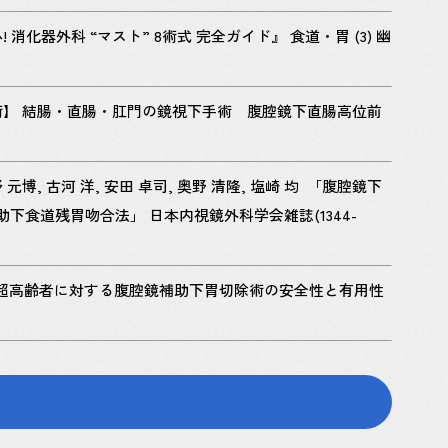
化器外科 “マスト” 8術式 完全ガイド』 食道・胃 (3) 幽
術】 結腸・直腸・肛門の鏡視下手術 腹腔鏡下直腸高位前
今野 元博, 古河 洋, 安田 卓司, 奥野 清隆, 塩崎 均 「腹腔鏡下
食道残胃吻合法」 日本内視鏡外科学会雑誌(1344-
 80歳以上の超高齢者に対する腹腔鏡補助下胃切除術の安全性と有用性