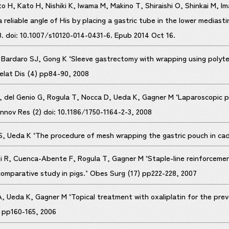
 H, Kato H, Nishiki K, Iwama M, Makino T, Shiraishi O, Shinkai M, I
eliable angle of His by placing a gastric tube in the lower mediast
8. doi: 10.1007/s10120-014-0431-6. Epub 2014 Oct 16.
 Bardaro SJ, Gong K ‘Sleeve gastrectomy with wrapping using polyte
elat Dis (4) pp84-90, 2008
 del Genio G, Rogula T, Nocca D, Ueda K, Gagner M ‘Laparoscopic par
Innov Res (2) doi: 10.1186/1750-1164-2-3, 2008
, Ueda K ‘The procedure of mesh wrapping the gastric pouch in cad
i R, Cuenca-Abente F, Rogula T, Gagner M ‘Staple-line reinforcement
omparative study in pigs.’ Obes Surg (17) pp222-228, 2007
, Ueda K, Gagner M ‘Topical treatment with oxaliplatin for the prev
) pp160-165, 2006