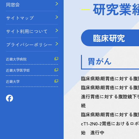
研究業
同窓会
サイトマップ
サイト利用について
臨床研究
プライバシーポリシー
胃がん
近畿大学病院
近畿大学医学部
臨床病期I期胃癌に対する腹腔
近畿大学
臨床病期I期胃癌に対する腹
進行胃癌に対する腹腔鏡下手術と
続
臨床病期I期胃癌に対する腹
cT1-2N0-2胃癌におけ
始 進行中