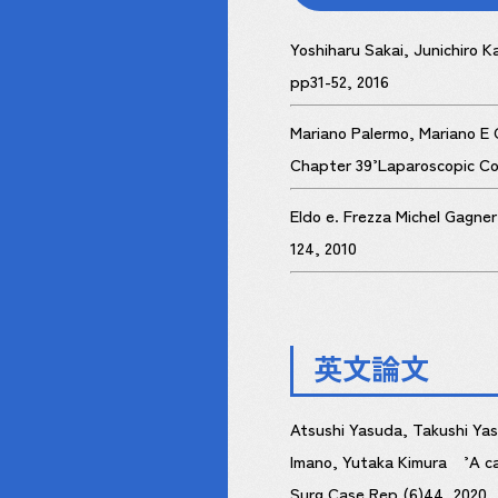
Yoshiharu Sakai, Junichiro 
pp31-52, 2016
Mariano Palermo, Mariano E 
Chapter 39’Laparoscopic Co
Eldo e. Frezza Michel Gagner
124, 2010
英文論文
Atsushi Yasuda, Takushi Yas
Imano, Yutaka Kimura ’A case
Surg Case Rep (6)44, 2020