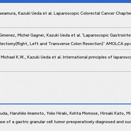
Kawamura, Kazuki Ueda et al. Laparoscopic Colorectal Cancer Chapte
Gimenez, Michel Gagner, Kazuki Ueda et al. ‘Laparoscopic Gastrointe
lectomy(Right, Left and Transverse Colon Resection)’ AMOLCA pp4
 Michael K.W., Kazuki Ueda et al. International principles of laparo
uda, Haruhiko Imamoto, Yoko Hiraki, Kohta Momose, Hiroaki Kato, Mi
 of a gastric granular cell tumor preoperatively diagnosed and succe