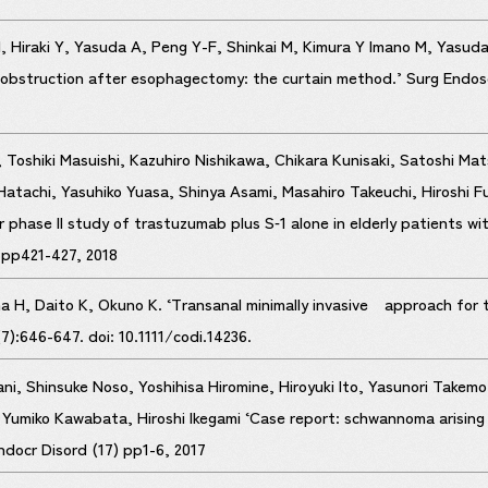
, Hiraki Y, Yasuda A, Peng Y-F, Shinkai M, Kimura Y Imano M, Yasuda
 obstruction after esophagectomy: the curtain method.’ Surg Endos
i, Toshiki Masuishi, Kazuhiro Nishikawa, Chikara Kunisaki, Satoshi M
Hatachi, Yasuhiko Yuasa, Shinya Asami, Masahiro Takeuchi, Hiroshi
r phase II study of trastuzumab plus S‑1 alone in elderly patients 
) pp421-427, 2018
a H, Daito K, Okuno K. ‘Transanal minimally invasive approach for th
7):646-647. doi: 10.1111/codi.14236.
i, Shinsuke Noso, Yoshihisa Hiromine, Hiroyuki Ito, Yasunori Takemo
Yumiko Kawabata, Hiroshi Ikegami ‘Case report: schwannoma arising fr
docr Disord (17) pp1-6, 2017