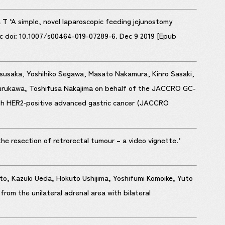
 T ‘A simple, novel laparoscopic feeding jejunostomy
c doi: 10.1007/s00464-019-07289-6. Dec 9 2019 [Epub
atsusaka, Yoshihiko Segawa, Masato Nakamura, Kinro Sasaki,
 Furukawa, Toshifusa Nakajima on behalf of the JACCRO GC-
with HER2‑positive advanced gastric cancer (JACCRO
e resection of retrorectal tumour – a video vignette.’
to, Kazuki Ueda, Hokuto Ushijima, Yoshifumi Komoike, Yuto
om the unilateral adrenal area with bilateral