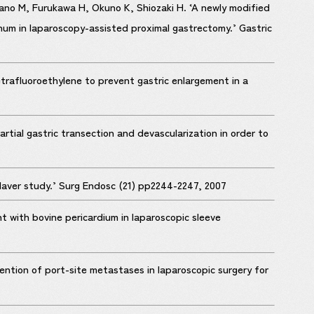
mano M, Furukawa H, Okuno K, Shiozaki H. ‘A newly modified
inum in laparoscopy-assisted proximal gastrectomy.’ Gastric
trafluoroethylene to prevent gastric enlargement in a
tial gastric transection and devascularization in order to
aver study.’ Surg Endosc (21) pp2244-2247, 2007
 with bovine pericardium in laparoscopic sleeve
ention of port-site metastases in laparoscopic surgery for