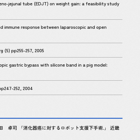
no-jejunal tube (EDJT) on weight gain: a feasibility study
 and immune response between laparoscopic and open
g (5) pp255-257, 2005
ic gastric bypass with silicone band in a pig model:
 pp247-252, 2004
 卓司 「消化器癌に対するロボット支援下手術.」 近畿