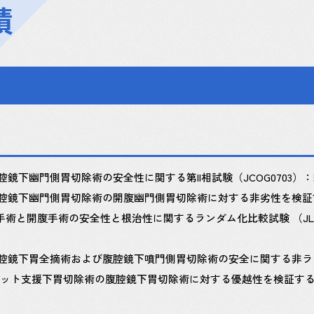
績
鏡下幽門側胃切除術の安全性に関する第II相試験（JCOG0703）
腔鏡下幽門側胃切除術の開腹幽門側胃切除術に対する非劣性を検証する
開腹手術の安全性と根治性に関するランダム化比較試験 （JLSSG0901: A
腔鏡下胃全摘術および腹腔鏡下噴門側胃切除術の安全に関する非ランダ
るロボット支援下胃切除術の腹腔鏡下胃切除術に対する優越性を検証するランダ