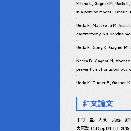
Milone L, Gagner M, Ueda K,
in a porcine model.’ Obes S
Ueda K, Matteotti R, Assali
gastrectomy in a porcine mo
Ueda K, Gong K, Gagner M’ L
Nocca D, Gagner M, Abente F
prevention of anastomotic di
Ueda K, Turner P, Gagner M 
和文論文
木村 豊、大東 弘治、安
大医誌 (44) pp121-131, 2019