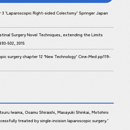
r 3 ‘Laparoscopic Right-sided Colectomy’ Springer Japan
stinal Surgery Novel Techniques, extending the Limits
93-502, 2015
scopic surgery chapter 12 ‘New Technology’ Cine-Med pp119-
tsuru Iwama, Osamu Shiraishi, Masayuki Shinkai, Motohiro
ssfully treated by single-incision laparoscopic surgery.’