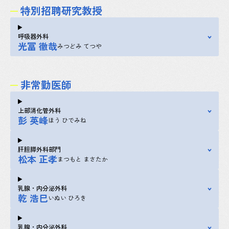
特別招聘研究教授
呼吸器外科
光冨 徹哉
みつどみ てつや
非常勤医師
上部消化管外科
彭 英峰
ほう ひでみね
肝胆膵外科部門
松本 正孝
まつもと まさたか
乳腺・内分泌外科
乾 浩巳
いぬい ひろき
乳腺・内分泌外科