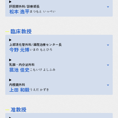
肝胆膵外科/診療部長
松本 逸平
まつもと いっぺい
臨床教授
上部消化管外科/通院治療センター長
今野 元博
いまの もとひろ
乳腺・内分泌外科
菰池 佳史
こもいけ よしふみ
内視鏡外科
上田 和毅
うえだ かずき
准教授