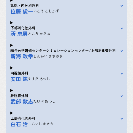
乳腺・内分泌外科
位藤 俊一
いとう としかず
下部消化管外科
所 忠男
ところ ただお
総合医学研修センターシミュレーションセンター/上部消化管外科
新海 政幸
しんかい まさゆき
内視鏡外科
安田 篤
やすだ あつし
肝胆膵外科
武部 敦志
たけべ あつし
上部消化管外科
白石 治
しらいし おさむ