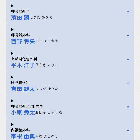
呼吸器外科
濱田 顕
はまだ あきら
呼吸器外科
西野 将矢
にしの まさや
上部消化管外科
平木 洋子
ひらき ようこ
肝胆膵外科
吉田 雄太
よしだ ゆうた
呼吸器外科/出向中
小原 秀太
おはら しゅうた
内視鏡外科
家根 由典
やね よしのり