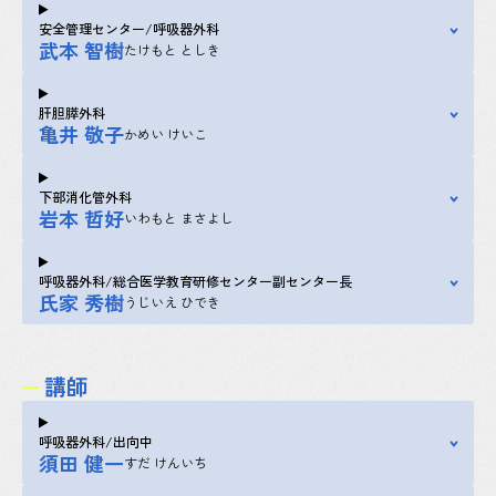
安全管理センター/呼吸器外科
武本 智樹
たけもと としき
肝胆膵外科
亀井 敬子
かめい けいこ
下部消化管外科
岩本 哲好
いわもと まさよし
呼吸器外科/総合医学教育研修センター副センター長
氏家 秀樹
うじいえ ひでき
講師
呼吸器外科/出向中
須田 健一
すだ けんいち