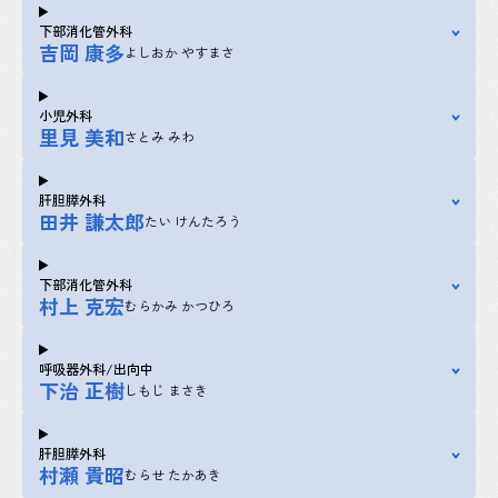
下部消化管外科
吉岡 康多
よしおか やすまさ
小児外科
里見 美和
さとみ みわ
肝胆膵外科
田井 謙太郎
たい けんたろう
下部消化管外科
村上 克宏
むらかみ かつひろ
呼吸器外科/出向中
下治 正樹
しもじ まさき
肝胆膵外科
村瀬 貴昭
むらせ たかあき