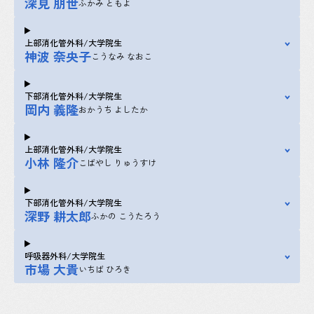
深見 朋世
ふかみ ともよ
上部消化管外科/大学院生
神波 奈央子
こうなみ なおこ
下部消化管外科/大学院生
岡内 義隆
おかうち よしたか
上部消化管外科/大学院生
小林 隆介
こばやし りゅうすけ
下部消化管外科/大学院生
深野 耕太郎
ふかの こうたろう
呼吸器外科/大学院生
市場 大貴
いちば ひろき