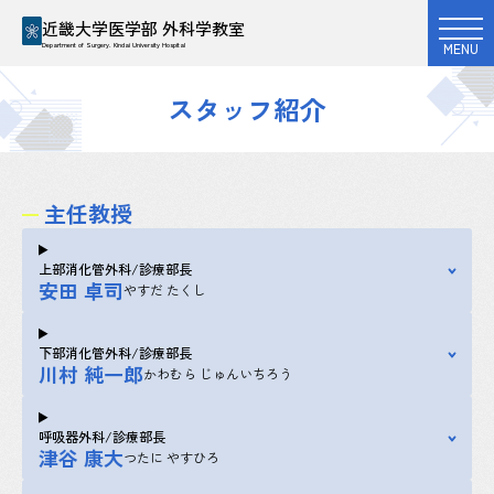
近畿大学医学部 外科学教室
MENU
Department of Surgery. Kindai University Hospital
スタッフ紹介
主任教授
上部消化管外科/診療部長
安田 卓司
やすだ たくし
下部消化管外科/診療部長
川村 純一郎
かわむら じゅんいちろう
呼吸器外科/診療部長
津谷 康大
つたに やすひろ