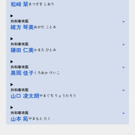
松﨑 栞
まつざき しおり
外科専攻医
緒方 琴美
おがた ことみ
外科専攻医
鎌田 仁美
かまた ひとみ
外科専攻医
黒岡 佳子
くろおか けいこ
外科専攻医
山口 凌太朗
やまぐち りょうたろう
外科専攻医
山本 拓
やまもと たく