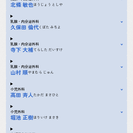
北條 敏也
ほうじょう としや
乳腺・内分泌外科
久保田 倫代
くぼた みちよ
乳腺・内分泌外科
寺下 大補
てらした だいすけ
乳腺・内分泌外科
山村 順
やまむら じゅん
小児外科
高田 斉人
たかだ まさひと
小児外科
堀池 正樹
ほりいけ まさき