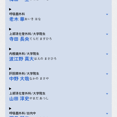
呼吸器外科
老木 華
おいき はな
上部消化管外科/大学院生
寺田 長央
てらだ ますひろ
内視鏡外科/大学院生
波江野 真大
はえの まさひろ
肝胆膵外科/大学院生
中野 大哉
なかの まさや
上部消化管外科/大学院生
山田 淳史
やまだ あつし
呼吸器外科/出向中