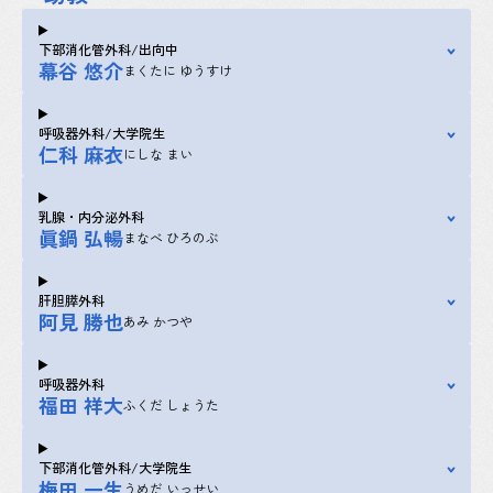
下部消化管外科/出向中
幕谷 悠介
まくたに ゆうすけ
呼吸器外科/大学院生
仁科 麻衣
にしな まい
乳腺・内分泌外科
眞鍋 弘暢
まなべ ひろのぶ
肝胆膵外科
阿見 勝也
あみ かつや
呼吸器外科
福田 祥大
ふくだ しょうた
下部消化管外科/大学院生
梅田 一生
うめだ いっせい