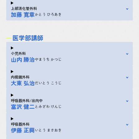
上部消化管外科
加藤 寛章
かとう ひろあき
医学部講師
小児外科
山内 勝治
やまうち かつじ
内視鏡外科
大東 弘治
だいとう こうじ
呼吸器外科/出向中
富沢 健二
とみざわ けんじ
呼吸器外科
伊藤 正興
いとう まさおき