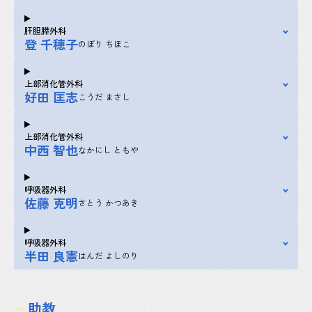
肝胆膵外科
登 千穂子
のぼり ちほこ
上部消化管外科
好田 匡志
こうだ まさし
上部消化管外科
中西 智也
なかにし ともや
呼吸器外科
佐藤 克明
さとう かつあき
呼吸器外科
半田 良憲
はんだ よしのり
助教