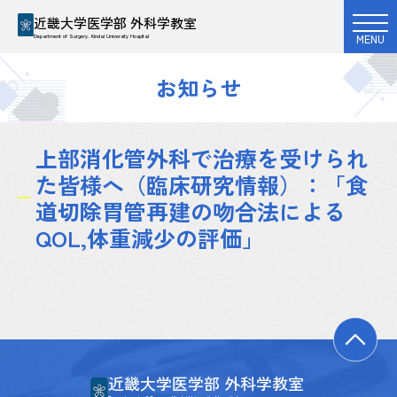
近畿大学医学部 外科学教室
MENU
Department of Surgery. Kindai University Hospital
お知らせ
上部消化管外科で治療を受けられ
た皆様へ（臨床研究情報）：「食
道切除胃管再建の吻合法による
QOL,体重減少の評価」
近畿大学医学部 外科学教室